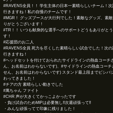
#RAVENS全員！！ 学生主体の日本一素晴らしいチーム！
行きますね！私の自慢のチームです！
#MGR！ グッズブースが大行列でした！素敵なグッズ、素敵
りがとうございます！
#TR！！ いつも献身的な選手へのサポートどうもありがと
す！
#応援団のお二人
#RAVENS全員 死力を尽くした素晴らしい試合でした！次
行きますね！
#ヘッドセットを付けておられたサイドラインの熱血コーチさ
ん、お名前はわからないです)、#サイドラインの熱血コーチ
せん、お名前はわからないです) スタンド最上段までビシバ
わってきました！
#チアの方 素晴らしい動きでした
#萬ちゃん ファイト
#CHR 声が大きくてかっこよかったです
・負け試合のためMIPは必要無し‼️次週頑張って‼️
・みんな頑張ってて印象に残りました！