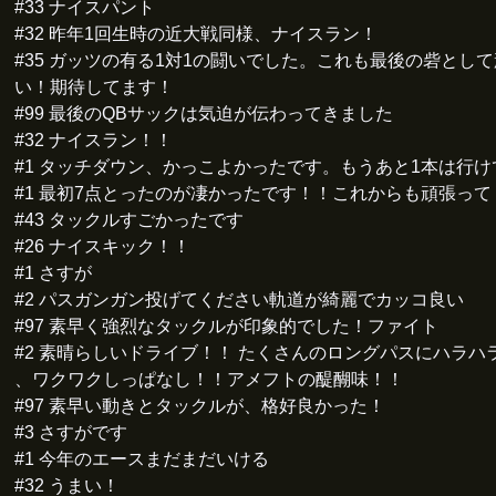
#33 ナイスパント
#32 昨年1回生時の近大戦同様、ナイスラン！
#35 ガッツの有る1対1の闘いでした。これも最後の砦とし
い！期待してます！
#99 最後のQBサックは気迫が伝わってきました
#32 ナイスラン！！
#1 タッチダウン、かっこよかったです。もうあと1本は行け
#1 最初7点とったのが凄かったです！！これからも頑張っ
#43 タックルすごかったです
#26 ナイスキック！！
#1 さすが
#2 パスガンガン投げてください軌道が綺麗でカッコ良い
#97 素早く強烈なタックルが印象的でした！ファイト
#2 素晴らしいドライブ！！ たくさんのロングパスにハラハ
、ワクワクしっぱなし！！アメフトの醍醐味！！
#97 素早い動きとタックルが、格好良かった！
#3 さすがです
#1 今年のエースまだまだいける
#32 うまい！