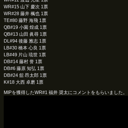
WR#15 山下 慶次 1票
WR#28 藤井 楓也 1票
TE#80 藤野 海飛 1票
QB#19 小園 煌成 1票
QB#13 山田 眞尋 1票
DL#94 後藤 雅志 1票
LB#30 橋本 心良 1票
LB#49 片山 琉世 1票
DB#14 藤村 誉 1票
DB#6 藤原 知弘 1票
DB#24 舘 昂太郎 1票
K#18 大西 卓磨 1票
MIPを獲得したWR#1 福井 奨太にコメントをもらいました。