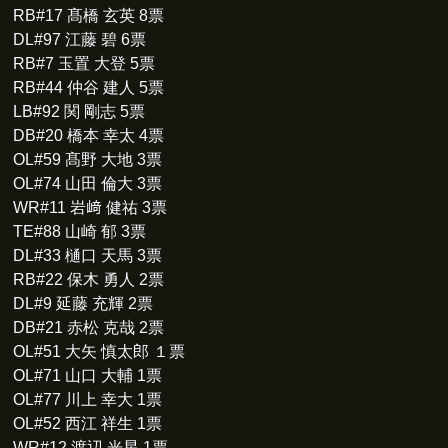
RB#17 髙橋 玄英 8票
DL#97 江藤 碧 6票
RB#7 玉置 大登 5票
RB#44 仲谷 建人 5票
LB#92 関 剛志 5票
DB#20 橋本 幸太 4票
OL#59 髙野 大地 3票
OL#74 山田 倫大 3票
WR#11 岩﨑 健祐 3票
TE#88 山崎 郁 3票
DL#33 樋口 天馬 3票
RB#22 保木 勇人 2票
DL#9 延藤 充輝 2票
DB#21 赤松 克哉 2票
OL#51 大矢 慎太郎 １票
OL#71 山口 大輔 1票
OL#77 川上 幸大 1票
OL#52 西江 祥生 1票
WR#12 渡辺 光星 1票