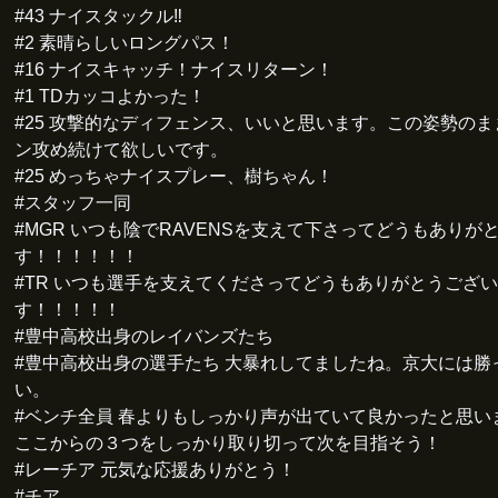
#43 ナイスタックル‼️
#2 素晴らしいロングパス！
#16 ナイスキャッチ！ナイスリターン！
#1 TDカッコよかった！
#25 攻撃的なディフェンス、いいと思います。この姿勢の
ン攻め続けて欲しいです。
#25 めっちゃナイスプレー、樹ちゃん！
#スタッフ一同
#MGR いつも陰でRAVENSを支えて下さってどうもありが
す！！！！！！
#TR いつも選手を支えてくださってどうもありがとうござ
す！！！！！
#豊中高校出身のレイバンズたち
#豊中高校出身の選手たち 大暴れしてましたね。京大には勝
い。
#ベンチ全員 春よりもしっかり声が出ていて良かったと思い
ここからの３つをしっかり取り切って次を目指そう！
#レーチア 元気な応援ありがとう！
#チア