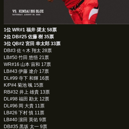
1位 WR#1 福井 奨太 58票
2位 DB#25 佐藤 樹 35票
3位 QB#2 宮田 幸太郎 33票
DB#3 佐々木 翔太 28票
LB#50 竹田 悠悟 21票
WR#16 山本 宙和 17票
LB#43 伊藤 遼介 17票
DL#99 寺下 和輝 16票
K/P#4 菊池 颯 15票
RB#32 井上 雄貴 13票
DL#98 福田 勘太 12票
DL#96 岡 大貴 11票
LB#26 下村 慎 11票
LB#40 濵田 英佑 9票
DB#35 黒坂 太一 9票