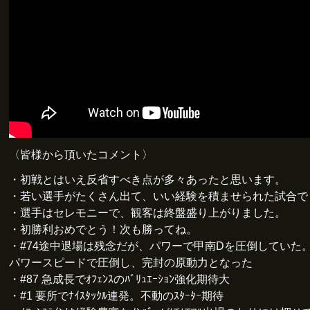
〈皆様から頂いたコメント〉
・初戦とはいえ反省すべき点が多々あったと思います。
・若い選手がたくさん出て、いい経験を積ませられた試合で
・選手はセレモニーで、観客は終盤盛り上がりました。
・初勝利おめでとう！次も勝ってね。
・#74途中退場は残念だが、パワーで甲南Dを圧倒していた。 
パワースピードで圧倒し、完封の原動力となった
・#87 急成長でｵﾌｪﾝｽのﾊﾞﾘｭｴｰｼｮﾝ強化期待大
・#1 要所でﾅｲｽﾀｯｸﾙ連発。不動のｽﾀｰﾀｰ期待