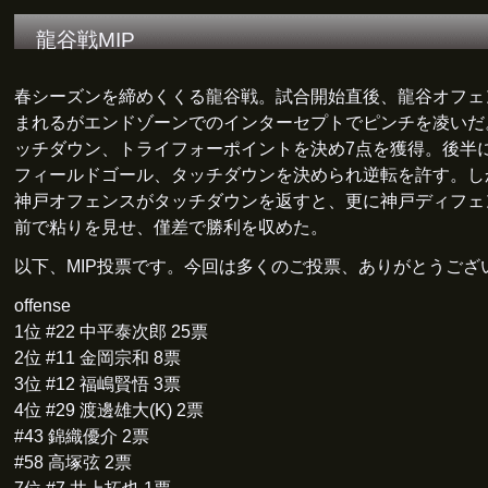
龍谷戦MIP
春シーズンを締めくくる龍谷戦。試合開始直後、龍谷オフェ
まれるがエンドゾーンでのインターセプトでピンチを凌いだ
ッチダウン、トライフォーポイントを決め7点を獲得。後半
フィールドゴール、タッチダウンを決められ逆転を許す。し
神戸オフェンスがタッチダウンを返すと、更に神戸ディフェ
前で粘りを見せ、僅差で勝利を収めた。
以下、MIP投票です。今回は多くのご投票、ありがとうござ
offense
1位 #22 中平泰次郎 25票
2位 #11 金岡宗和 8票
3位 #12 福嶋賢悟 3票
4位 #29 渡邊雄大(K) 2票
#43 錦織優介 2票
#58 高塚弦 2票