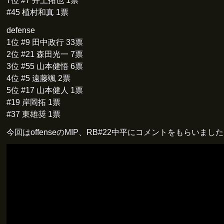
7位 #7 井上拓也 1票
#45 植村和真 1票
defense
1位 #9 田中政行 33票
2位 #21 森田光一 7票
3位 #55 山本健悟 6票
4位 #5 遠藤颯 2票
5位 #17 山本健人 1票
#19 岸岡拓 1票
#37 東雄奨 1票
今回はoffenseのMIP、RB#22中平にコメントをもらいまし