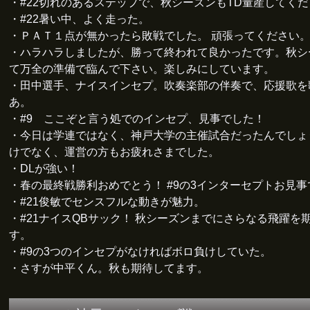
・#22切れのあるステップで、秋シーズンもTD量産してく
・#22暑い中、よく走った。
・ＰＡＴ１点が無かったら敗戦でした。 頑張ってください
・ハラハラしましたが、勝って終われて良かったです。秋シ
て万全の準備で臨んで下さい。楽しみにしています。
・田中選手、ナイスインセプ。吹奏楽部の伴奏で、応援歌を
あ。
・#9 ここぞと言う処でのインセプ、見事でした！
・今日は学連ではなく、神戸大学の主催試合だったんでしょ
けでなく、運営の方もお疲れさまでした。
・DLが強い！
・春の最終戦勝利おめでとう！ #9の3インターセプトお見事
・#21俊敏でセンスフルな動きが魅力。
・#21ナイスQBサック！ 秋シーズンまでにさらなる飛躍を
す。
・#9の3つのインセプがなければボロ負けしていた。
・さすが中平くん。秋も期待してます。