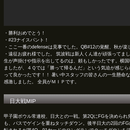
・勝利おめでとう！
・#23ナイスパント！
・ここ一番のdefenseは見事でした。QB#12の覚醒、秋が
・遠征お疲れ様でした。 筑波戦は新人くん達が頑張ってま
生が声掛けや指示を出してるのは、頼もしかったです。横国
ましたが、４Ｑでは「勝って帰るんだ」という気迫が感じら
って良かったです！！ 暑い中スタッフの皆さんの一生懸命
感激しました。 全員がＭＩＰです。
日大戦MIP
甲子園ボウル常連校、日大との一戦。第2QにFGを決められ
も、パスでゲインを重ねタッチダウン。後半日大の2回のFG