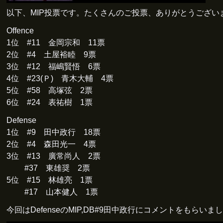
以下、MIP投票です。たくさんのご投票、ありがとうござい
Offence
1位 #11 金岡宗和 11票
2位 #4 土屋裕睦 9票
3位 #12 福嶋賢悟 6票
4位 #23(Ｐ) 青木大輔 4票
5位 #58 高塚弦 2票
6位 #24 表祐樹 1票
Defense
1位 #9 田中政行 18票
2位 #4 森田光一 4票
3位 #13 廣常尚人 2票
#37 東雄奨 2票
5位 #15 林雄亮 1票
#17 山本健人 1票
今回はDefenseのMIP,DB#9田中政行にコメントをもらいま