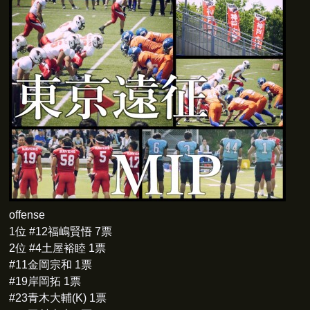
offense
1位 #12福嶋賢悟 7票
2位 #4土屋裕睦 1票
#11金岡宗和 1票
#19岸岡拓 1票
#23青木大輔(K) 1票