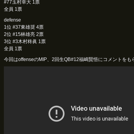
#77玉村幸大 1票
全員 1票
defense
1位 #37東雄奨 4票
2位 #15林雄亮 2票
3位 #3木村柊眞 1票
全員 1票
今回はoffenseのMIP、2回生QB#12福嶋賢悟にコメントを