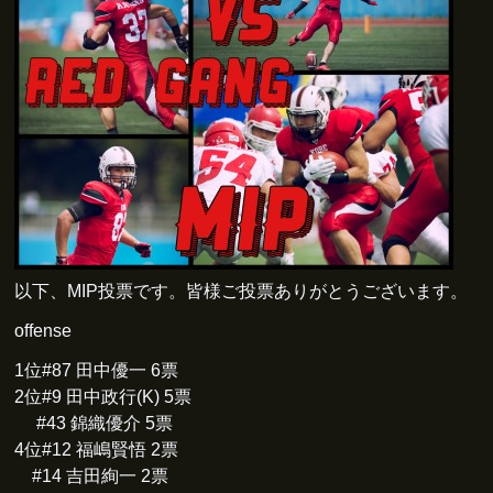
以下、MIP投票です。皆様ご投票ありがとうございます。
offense
1位#87 田中優一 6票
2位#9 田中政行(K) 5票
#43 錦織優介 5票
4位#12 福嶋賢悟 2票
#14 吉田絢一 2票