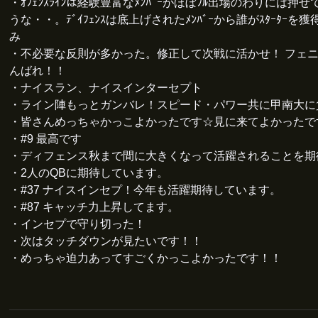
・ｵﾌｪﾝｽﾗｲﾝは経験豊富なﾒﾝﾊﾞｰがほぼﾌﾙ出場のわりには押
うな・・。ﾃﾞｲﾌｪﾝｽは底上げされたﾒﾝﾊﾞｰから誰がｽﾀｰﾀｰを
み
・不必要な反則が多かった。修正して次戦に活かせ！ フェ
んばれ！！
・ナイスラン、ナイスインターセプト
・ライン陣もっとガンバレ！スピード・パワー共に甲南大に
・皆さんめっちゃかっこよかったです☆見に来てよかったで
・#9 最高です
・ディフェンス秋まで間に大きくなって活躍されることを期
・2人のQBに期待しています。
・#37 ナイスインセプ！今年も活躍期待しています。
・#87 キャッチ力上昇してます。
・インセプで守り切った！
・次はタッチダウンが見たいです！！
・めっちゃ迫力あってすごくかっこよかったです！！