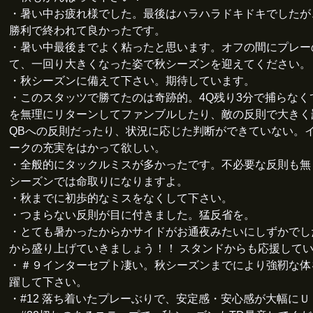
・暑い中お疲れ様でした。最後はハラハラドキドキでしたが
勝利で終われて良かったです。
・暑い中最後までよく粘ったと思います。オフの間にプレー
て、一回り大きくなった姿で秋シーズンを迎えてください。
・秋シーズンに備えて下さい。期待しています。
・このスタッツで勝てたのは奇跡的。4Q残り3分で捕らなく
を無理にリターンしてファンブルしたり、敵の反則で大きく
QBへの反則だったり、状況に応じた判断ができていない。
ークの充実をはかって欲しい。
・全般的にタックルミスが多かったです。不必要な反則も無
シーズンでは命取りになりますよ。
・秋までに初歩的なミスをなくして下さい。
・つまらない反則が目に付きました。猛反省を。
・とても暑かったからかサイドがお通夜みたいにしずかでし
から盛り上げていきましょう！！ スタンドからも応援して
・＃９インターセプト凄い。秋シーズンまでにより強靭な体
躍して下さい。
・#12 落ち着いたプレーぶりで、安定感・安心感が大幅にＵ