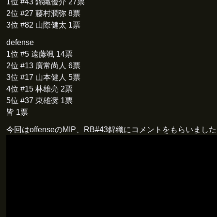
1位 #43 錦織優介 27票
2位 #27 藤村潤弥 8票
3位 #82 山際健太 1票
defense
1位 #5 遠藤颯 14票
2位 #13 廣常尚人 6票
3位 #17 山本健人 5票
4位 #15 林雄亮 2票
5位 #37 東雄奨 1票
皆 1票
今回はoffenseのMIP、RB#43錦織にコメントをもらいまし