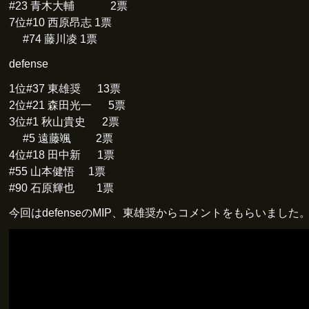
#23 青木大輔 2票
7位#10 西原昂志 1票
#74 藤川凌 1票
defense
1位#37 東雄奨 13票
2位#21 森田光一 5票
3位#1 秋山貴史 2票
#5 遠藤颯 2票
4位#18 田中新 1票
#55 山本健悟 1票
#90 石原輝也 1票
今回はdefenseのMIP、東雄奨からコメントをもらいました