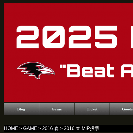
Blog
Game
Ticket
Goods
HOME
>
GAME
>
2016 春
> 2016 春 MIP投票