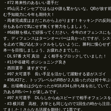
・#72 将来性のあるいい選手だ
・#5山元 2インセプではもはや誰も驚かないな。QBが放す
む予知能力に今年も期待大！
・両者完成度はまだこれから上がります！キッキングの反則
分もあるので気にせず無くす努力をしましょう。
・#6経験を積んで頑張ってください、今年のオフェンスに
す。ディフェンスはターンオーバーは良かったですが、シス
を止めて飛び込むタックルをしないように。勝利に慢心せず
本一を目指しましょう。お疲れさまでした。
・DL 97番 大可 真治 よく相手をブロックしていました！
・#11中谷建司 ポジショニング良き
・西田選手 速すぎです。
・#97 大可選手 長い手足を活かして躍動する姿がスゴイ
・#36,#27と、トップレベルのRBが２人揃ったのは何十年
象。出場機会は少なかったが#18,#34も持ち味を出していて
力あるRBパートが楽しみです。
・#97 大可選手 DLらしからぬスピードで相手オフェンス
・#3 横川君 高校、大学とも同じなので1回生の時から注
てました！さらなる活躍を期待して1票です。