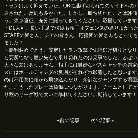
・ランはよく抑えていた。QBに逃げ切られてのサイドへの
通された。反則も多かった。しかし、勝ち切れたことは評価
う。東京遠征、充分に闘ってきてください。応援しています
・DL大可、長い手足で何度も相手オフェンスの遮りよかっ
STAFFの皆さん、チアの皆さん、応援団の皆さんもとって
ました！
・勝利おめでとう。安定したラン攻撃で先行逃げ切りとなり
も要所で粘り最少失点で乗り切れたのは見事でした。とはい
大きな差はありません。相手には微妙なパスキャッチの判定
ズにはホールディングの反則がそれぞれ影響したと思います
のは不用意に頭から飛び込んだり、余計なジャンプする場面
た。こうしたプレーは負傷につながります。チームとして万
り秋のリーグ戦で大いに暴れてください。期待しています！
«
前の記事
次の記事
»