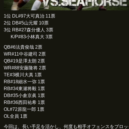
1位 DL#97大可真治 11票
2位 DB#5山元耀 10票
3位 RB#27森分優人 3票
K/P#83小林真大 3票
QB#6法貴俊哉 2票
WR#11中谷建司 2票
QB#19是澤太朗 2票
WR#88安藤隆将 2票
TE#3横川大真 1票
RB#18細水一弥 1票
RB#34東瀬将毅 1票
DB#35小倉京眞 1票
RB#36西田祐希 1票
OL#72原龍一郎 1票
OL全員 1票
今回は、長い手足を活かし、何度も相手オフェンスをブロッ