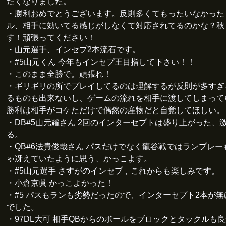
たくなりました。
・勝利おめでとうございます。反則多くてもったいなかった
ル、相手に効いてる感じがしなくて対応されてるのかな？秋
す！頑張ってください！
・山元選手、インセプ2本流石です。
・#5山元くん 今年もインセプ王目指して下さい！！
・このまま全勝で。頑張れ！
・ギリギリの所でプレイしてるのは理解するが反則が多すぎ
るものも出来ないし、ゲームの流れを相手に渡してしまって
勝利は相手がコケただけで偶然の産物だと自覚してほしい。
・DB#5山元耀さん 2回のインターセプトは盛り上がった、
る。
・QB#6法貴俊哉さん パスだけでなく龍谷戦ではランプレー
ゃ冴えていたように思う、かっこよす。
・#5山元選手 さすがのインセプ，これからも楽しみです。
・小倉京眞 かっこよかった！
・#5 パスもランも劣勢だったので、インターセプト2本が
でした。
・97DL大可 相手QBからのボールをブロックとタックルも