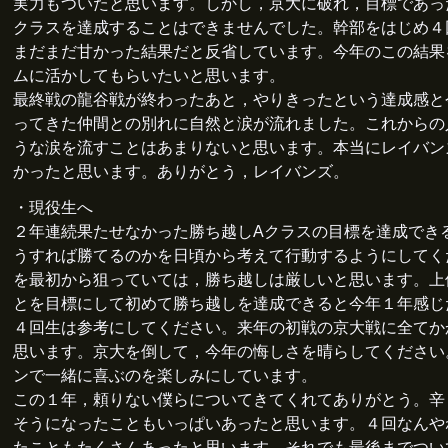
実力もついたと思います。しかし，京大に破れ，目標であっ
クラスを達成することはできませんでした。幹部をはじめ４
まだまだ甘かった結果だと反省しています。今年のこの結果
ムに活かしてもらいたいと思います。
最終戦の龍谷戦が終わったあと，やりきったという達成感と
ってきた仲間との別れに自然と涙が流れました。これからの
うな涙を流すことはあまりないと思います。本当にレイバン
かったと思います。ありがとう，レイバンズ。
・現役生へ
２年連続果たせなかった勝ち越しAクラスの目標を達成でき
うすれば勝てるのかを日頃から考えて行動するようにしてく
を最初から狙っていては，勝ち越しは厳しいと思います。上
とを目標にして初めて勝ち越しを達成できると今年１年感じ
４回生は参考にしてください。来年の初戦の京大戦に全てか
思います。京大を倒して，今年の悔しさを晴らしてください
ンで一緒に喜ぶのを楽しみにしています。
この１年，頼りない僕らについてきてくれてありがとう。辛
そうになったこともいっぱいあったと思います。４回なんや
たこともたくさんあったと思います。それでも最後までつい