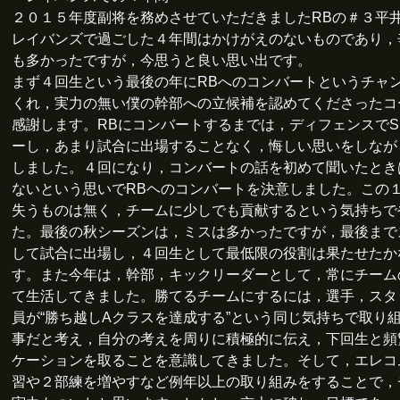
２０１５年度副将を務めさせていただきましたRBの＃３平
レイバンズで過ごした４年間はかけがえのないものであり，
も多かったですが，今思うと良い思い出です。
まず４回生という最後の年にRBへのコンバートというチャ
くれ，実力の無い僕の幹部への立候補を認めてくださったコ
感謝します。RBにコンバートするまでは，ディフェンスでS
ーし，あまり試合に出場することなく，悔しい思いをしなが
しました。４回になり，コンバートの話を初めて聞いたとき
ないという思いでRBヘのコンバートを決意しました。この
失うものは無く，チームに少しでも貢献するという気持ちで
た。最後の秋シーズンは，ミスは多かったですが，最後まで
して試合に出場し，４回生として最低限の役割は果たせたか
す。また今年は，幹部，キックリーダーとして，常にチーム
て生活してきました。勝てるチームにするには，選手，スタ
員が“勝ち越しAクラスを達成する”という同じ気持ちで取り
事だと考え，自分の考えを周りに積極的に伝え，下回生と頻
ケーションを取ることを意識してきました。そして，エレコ
習や２部練を増やすなど例年以上の取り組みをすることで，