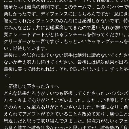
後輩たちは最高の仲間です。このチームで，このメンバーで
楽しかったです。ディフェンスにはもちろんですが，急にき
迎えてくれたオフェンスのみんなには感謝しかないです。特
のみんなとは，共に切磋琢磨してきたので思い入れが強いで
実にショートヤードがとれるランチームを作ってください。
クリーダーから一言ですが，もっといいキッキングチームを
い，期待しています。
最後に，今試合に出ていない選手は絶対に諦めないでくださ
ないか考え努力し続けてください。最後には絶対結果が出る
最後に笑って終われれば，それで良いと思います。ずっと応
す。
・応援して下さった方々へ
どんな結果だろうが，いつも応援してくださったレイバンズ
方々，今までありがとうございました。また，ご指導してく
チの方々，先輩方ありがとうございました。幹部になり，色
えられてアメフトができていることを改めて知り，勝つこと
恩返しだと思って取り組んできました。得点力がないオフェ
ち良く勝てた試合は少なかったと思いますが，試合後の「良