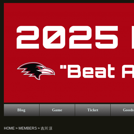
Blog
Game
Ticket
Goods
HOME
>
MEMBERS
> 吉川 涼