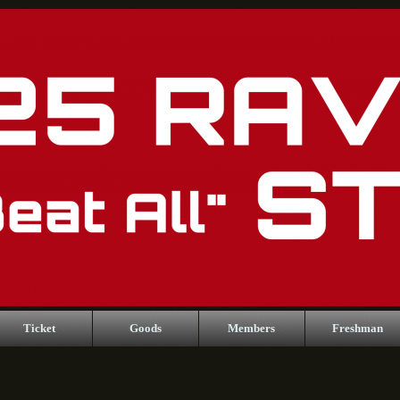
Ticket
Goods
Members
Freshman