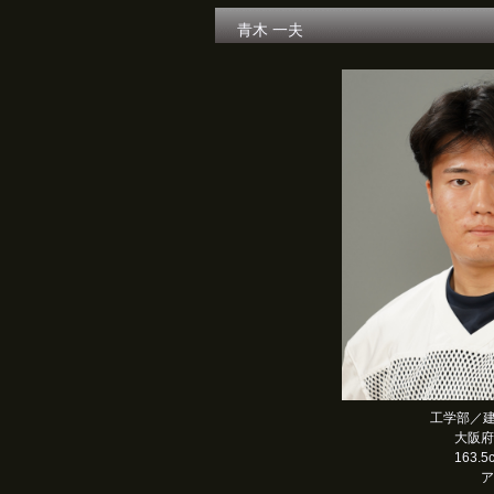
青木 一夫
工学部／建
大阪府
163.5
ア