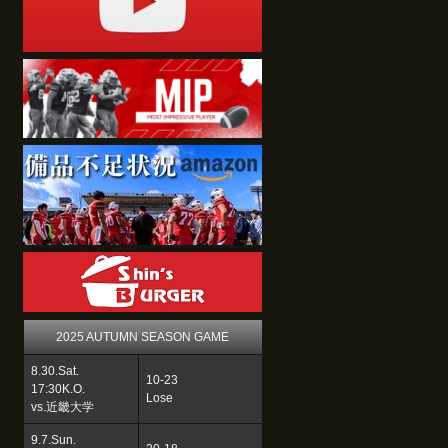
2025 AUTUMN SEASON GAME
8.30.Sat.
10-23
17:30K.O.
Lose
vs.近畿大学
9.7.Sun.