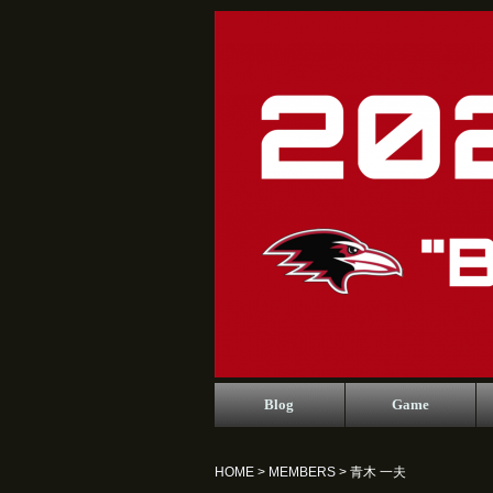
Blog
Game
HOME
>
MEMBERS
> 青木 一夫