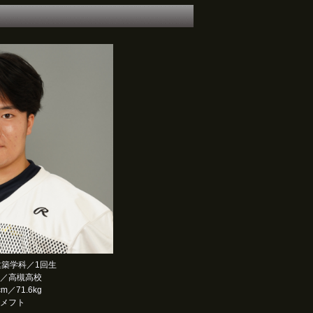
築学科／1回生
／高槻高校
cm／71.6kg
メフト