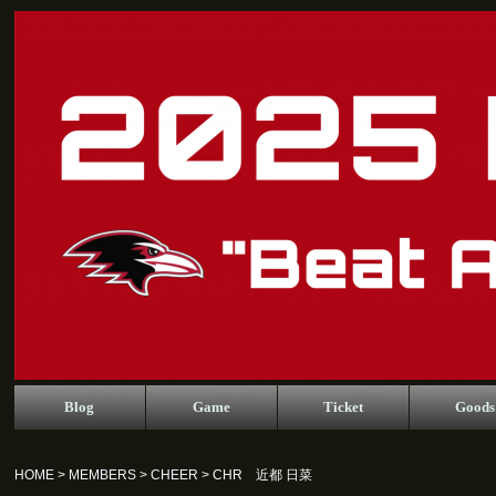
Blog
Game
Ticket
Goods
HOME
>
MEMBERS
>
CHEER
> CHR 近都 日菜