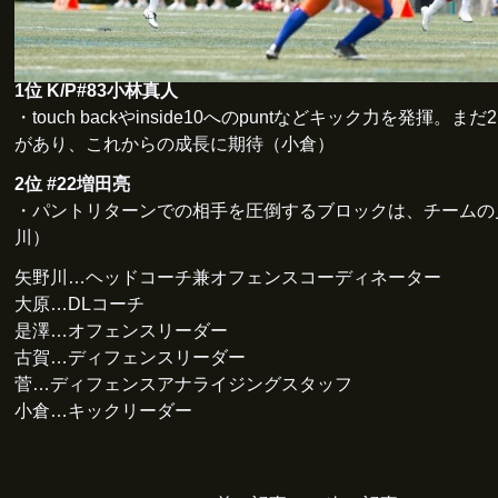
1位 K/P#83小林真人
・touch backやinside10へのpuntなどキック力を発揮。
があり、これからの成長に期待（小倉）
2位 #22増田亮
・パントリターンでの相手を圧倒するブロックは、チームの
川）
矢野川…ヘッドコーチ兼オフェンスコーディネーター
大原…DLコーチ
是澤…オフェンスリーダー
古賀…ディフェンスリーダー
菅…ディフェンスアナライジングスタッフ
小倉…キックリーダー