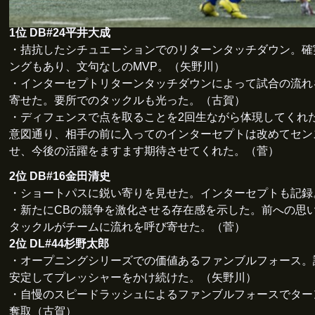
1位 DB#24平井大成
・拮抗したシチュエーションでのリターンタッチダウン。確
ングもあり、文句なしのMVP。（矢野川）
・インターセプトリターンタッチダウンによって試合の流れ
寄せた。要所でのタックルも光った。（古賀）
・ディフェンスで点を取ることを2回生ながら体現してくれ
意図通り、相手の前に入ってのインターセプトは改めてセン
せ、今後の活躍をますます期待させてくれた。（菅）
2位 DB#16金田清史
・ショートパスに鋭い寄りを見せた。インターセプトも記録
・新たにCBの競争を激化させる存在感を示した。前への思
タックルがチームに流れを呼び寄せた。（菅）
2位 DL#44杉野太郎
・オープニングシリーズでの価値あるファンブルフォース。
安定してプレッシャーをかけ続けた。（矢野川）
・自慢のスピードラッシュによるファンブルフォースでター
奪取（古賀）