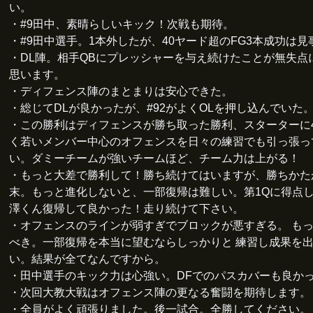
い。
・#9田中、素晴らしいキック！次戦も期待。
・#9田中選手。1本外したが、40ヤード超のFG3本成功は見
・DL陣。相手QBにプレッシャーを与え続けたことが無失点
思います。
・ディフェンス陣のまとまりは安心できた。
・総じてDLが良かったが、#92がよくOLを押し込んでいた
・この勝利はディフェンスが勝ち取った勝利、スターターに
く若いメンバー中心のオフェンスを日々の練習でも引っ張っ
い。ダミーチームが強いチームほど、チーム力は上がる！
・もっと大差で勝利して！勝ち続けてはいますが、勝ちかた
末。もっと進化しないと、一部復帰は難しい。第1Qに得点
澤くん復帰して良かった！走り続けて下さい。
・オフェンスのラインが弱すぎでブロックが悪すぎる。 も
べき。一部復帰を本当に望むならしっかりと 練習し成果を
い。結果が全てなんですから。
・田中選手のキック力は心強い。DFでのパスカバーも良か
・次回大教大戦はオフェンス陣の更なる奮闘を期待します。
・全員がよく頑張りました。後一試合。全勝してください。