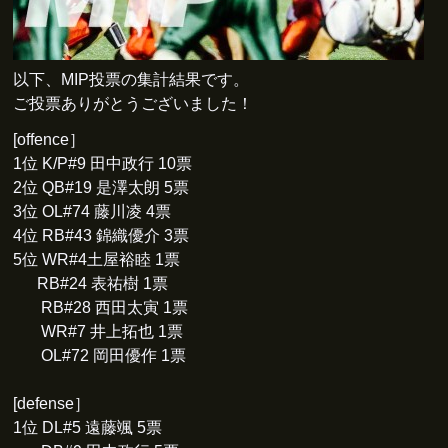
以下、MIP投票の集計結果です。
ご投票ありがとうございました！
[offence］
1位 K/P#9 田中政行 10票
2位 QB#19 是澤太朗 5票
3位 OL#74 藤川凌 4票
4位 RB#43 錦織優介 3票
5位 WR#4土屋裕睦 1票
RB#24 表祐樹 1票
RB#28 西田太寅 1票
WR#7 井上拓也 1票
OL#72 岡田優作 1票
[defense］
1位 DL#5 遠藤颯 5票