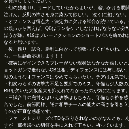
を発揮しててください。
・幻の独走TD、リードしていたからよいが、追いかける展開
泣けん。反則の怖さを身に染みて欲しい。 泣くに泣けない
・オフェンスは得点力・決定力に欠ける試合が続いている。
の観点から言えば、QBはランをケアしなければならない分#1
ほうが嫌。#19はプレーアクションのショートパスを絡めれ
なると思います。
・後、残り一試合、勝利に向かって頑張ってくださいね。 
ら、一生懸命応援します！！
・確実にゲインできるプレーがない現状はなかなか厳しいと
ョットガンで走れないQBは相手ディフェンスには与し易い
戦のようなオフェンスはやめてもらいたい。チアは元気でし
・相変わらずの攻撃力不足と要所でのミス。守備も少人数の
RBを欠いた大阪産大を抑えれてなかったのが気になります
・三試合目の完封とはいえ攻撃はもちろん、守備も余裕を感
合でした。前節同様、逆に相手チームの能力の高さを引き立
うのが正直な感想です。
・ファーストシリーズでTDを取りきれないのがなんとも。
すが一部復帰への切符を手に入れて下さい。祈っています。