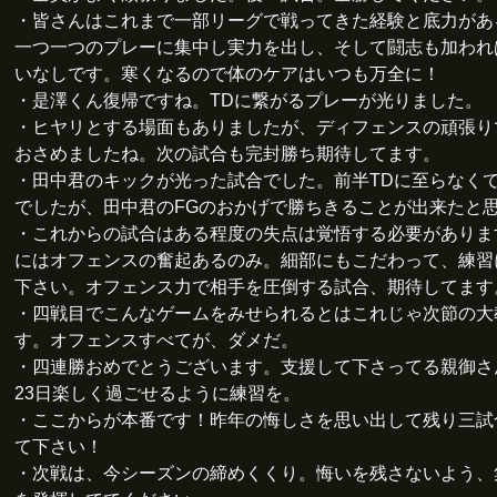
・皆さんはこれまで一部リーグで戦ってきた経験と底力があ
一つ一つのプレーに集中し実力を出し、そして闘志も加われ
いなしです。寒くなるので体のケアはいつも万全に！
・是澤くん復帰ですね。TDに繋がるプレーが光りました。
・ヒヤリとする場面もありましたが、ディフェンスの頑張り
おさめましたね。次の試合も完封勝ち期待してます。
・田中君のキックが光った試合でした。前半TDに至らなく
でしたが、田中君のFGのおかげで勝ちきることが出来たと
・これからの試合はある程度の失点は覚悟する必要がありま
にはオフェンスの奮起あるのみ。細部にもこだわって、練習
下さい。オフェンス力で相手を圧倒する試合、期待してます
・四戦目でこんなゲームをみせられるとはこれじゃ次節の大
す。オフェンスすべてが、ダメだ。
・四連勝おめでとうございます。支援して下さってる親御さ
23日楽しく過ごせるように練習を。
・ここからが本番です！昨年の悔しさを思い出して残り三試
て下さい！
・次戦は、今シーズンの締めくくり。悔いを残さないよう、