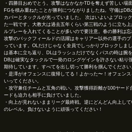
・四勝目おめでとう。攻撃はなかなかTDを奪えず苦しい場
FGを積み重ねたことが勝利につながりましたね。守備はDB
カバーとタックルが光っていました。 次はいよいよブロッ
た一戦です。大教大は過去五年くらい第三戦のように立ち上
ルプレーを入れてくることが多いので要注意。春の勝利は忘
攻撃のバックフィールドの活躍はキャリアー以外の選手のブ
っています。OLだけじゃなく全員でしっかりブロックしまし
は基本に立ち返り、DLはラッシュだけでなくパスの時は腕を
DBは確実なタックルで一発のロングゲインを許さない粘り
期待しています。すべてを出し切って勝利を掴んでください
・是澤がオフェンスに復帰してる！よかった〜！オフェンス
いってください。
・攻守兼任チームと互角の戦い。攻撃獲得距離が100ヤード
ードも迫力も相手に負けていました。
・向上が見れないままリーグ最終戦。逆にどんどん向上して
のレベル。負けないように頑張ってください！