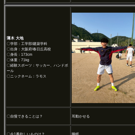
薄木 大地
〇学部：工学部/建築学科
〇出身：大阪府/春日丘高校
〇身長：173cm
〇体重：71kg
〇経験スポーツ：サッカー、ハンドボ
ール
〇ニックネーム：ラモス
〇自慢できることは？
耳動かせる
〇今1番欲しいものは？
睡眠