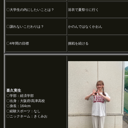
〇大学生の内にしたいことは？
浴衣で夏祭りに行く
〇譲れないこだわりは？
かのんではなくかおん
〇4年間の目標
挑戦を続ける
喜久実生
〇学部：経済学部
〇出身：大阪府/高津高校
〇身長：164cm
〇経験スポーツ：なし
〇ニックネーム：きくみお