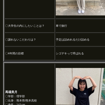
〇大学生の内にしたいことは？
車で旅行
〇譲れないこだわりは？
予定は詰めれるだけ詰める
〇4年間の目標
シゴデキって呼ばれる
馬場美月
〇学部：理学部
〇出身：熊本県/熊本高校
〇身長：141cm