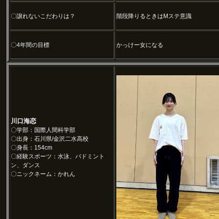
〇譲れないこだわりは？
階段降りるときはMステ意識
〇4年間の目標
かっけー女になる
川口海恋
〇学部：国際人間科学部
〇出身：石川県/金沢二水高校
〇身長：154cm
〇経験スポーツ：水泳、バドミント
ン、ダンス
〇ニックネーム：かれん