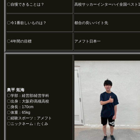
〇自慢できることは？
高校サッカーインターハイ全国ベスト1
〇今1番欲しいものは？
都合の良いバイト先
〇4年間の目標
アメフト日本一
奥平 拓海
〇学部：経営部/経営学科
〇出身：大阪府/高槻高校
〇身長：170cm
〇体重：65kg
〇経験スポーツ：アメフト
〇ニックネーム：たくみ