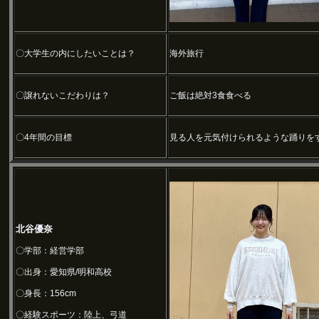
〇大学生の内にしたいことは？
海外旅行
〇譲れないこだわりは？
ご飯は絶対3食食べる
〇4年間の目標
見る人を元気付けられるような踊りを
北谷優奈
〇学部：経営学部
〇出身：愛知県/明和高校
〇身長：156cm
〇経験スポーツ：陸上、弓道