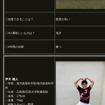
〇自慢できることは？
髪質が良い
〇今1番欲しいものは？
免許
〇4年間の目標
勝つ
伊木 健人
〇学部：海洋政策科学部/海洋政策科学
科
〇出身：広島県/広島大学附属高校
〇身長：175cm
〇体重：75kg
〇経験スポーツ：野球