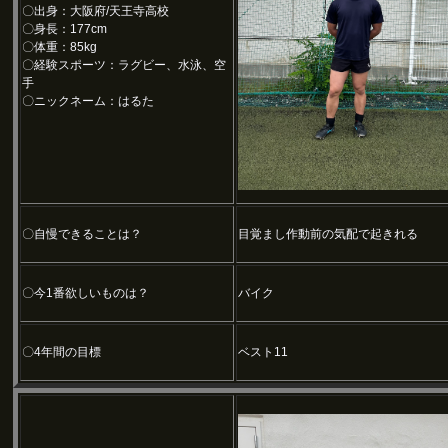
〇出身：大阪府/天王寺高校
〇身長：177cm
〇体重：85kg
〇経験スポーツ：ラグビー、水泳、空
手
〇ニックネーム：はるた
〇自慢できることは？
目覚まし作動前の気配で起きれる
〇今1番欲しいものは？
バイク
〇4年間の目標
ベスト11