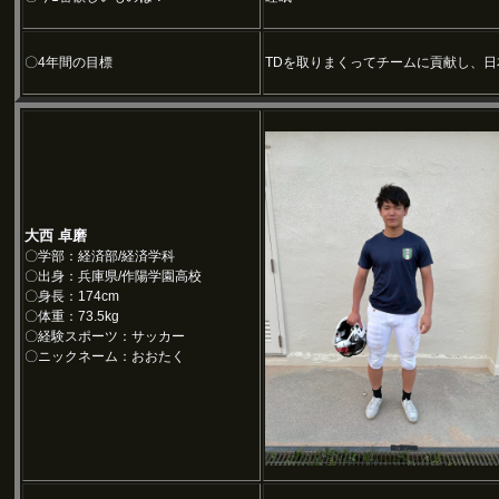
〇4年間の目標
TDを取りまくってチームに貢献し、日
大西 卓磨
〇学部：経済部/経済学科
〇出身：兵庫県/作陽学園高校
〇身長：174cm
〇体重：73.5kg
〇経験スポーツ：サッカー
〇ニックネーム：おおたく