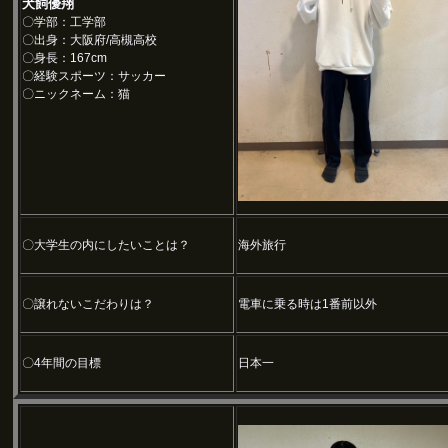
犬飼優翔
〇学部：工学部
〇出身：大阪府/高槻高校
〇身長：167cm
〇経験スポーツ：サッカー
〇ニックネーム：猫
〇大学生の内にしたいことは？
海外旅行
〇譲れないこだわりは？
電車に乗る時は1番前以外
〇4年間の目標
日本一