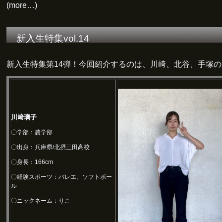
(more…)
新入生特集vol.14
新入生特集第14弾！今回紹介するのは、川﨑、北谷、手塚の
川﨑璃子
〇学部：農学部
〇出身：兵庫県/北摂三田高校
〇身長：166cm
〇経験スポーツ：バレエ、ソフトボー
ル
〇ニックネーム：りこ