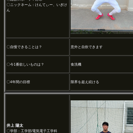
〇ニックネーム：けんてぃー、いぎけ
ん
〇自慢できることは？
意外と自炊できます
〇今1番欲しいものは？
食洗機
〇4年間の目標
限界を超え続ける
井上 陽太
〇学部：工学部/電気電子工学科