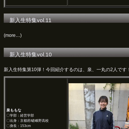
新入生特集vol.11
(more…)
新入生特集vol.10
新入生特集第10弾！今回紹介するのは、泉、一丸の2人です
泉ももな
〇学部：経営学部
〇出身：京都府/嵯峨野高校
〇身長：153cm