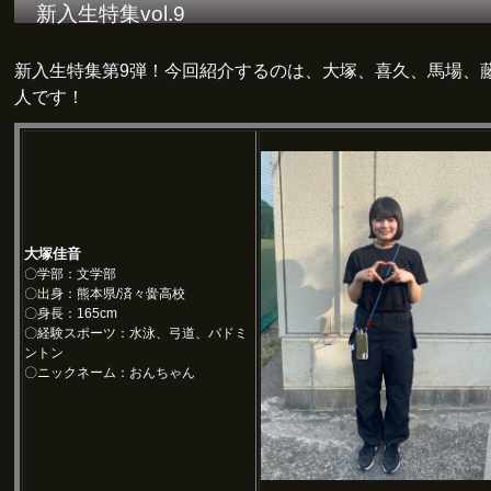
新入生特集vol.9
新入生特集第9弾！今回紹介するのは、大塚、喜久、馬場、
人です！
大塚佳音
〇学部：文学部
〇出身：熊本県/済々黌高校
〇身長：165cm
〇経験スポーツ：水泳、弓道、バドミ
ントン
〇ニックネーム：おんちゃん