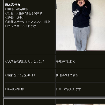
藤本和佳奈
〇学部：経済学部
〇出身：大阪府/桃山学院高校
〇身長：168cm
〇経験スポーツ：チアダンス、陸上
〇ニックネーム：わかな
〇大学生の内にしたいことは？
海外旅行に行く
〇譲れないこだわりは？
朝は限界まで寝る
〇4年間の目標
日本一に貢献します