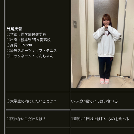
外尾天音
〇学部：医学部保健学科
〇出身：熊本県/済々黌高校
〇身長：152cm
〇経験スポーツ：ソフトテニス
〇ニックネーム：てんちゃん
〇大学生の内にしたいことは？
いっぱい寝ていっぱい食べる
〇譲れないこだわりは？
1週間に1回以上は甘いものを食べる