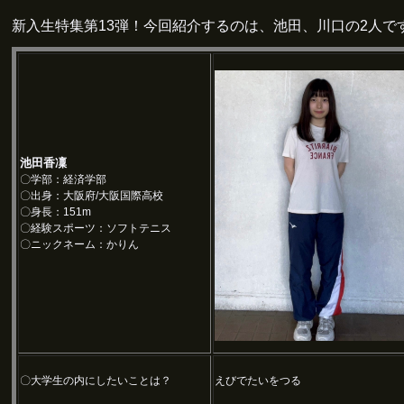
新入生特集第13弾！今回紹介するのは、池田、川口の2人で
池田香凜
〇学部：経済学部
〇出身：大阪府/大阪国際高校
〇身長：151m
〇経験スポーツ：ソフトテニス
〇ニックネーム：かりん
〇大学生の内にしたいことは？
えびでたいをつる