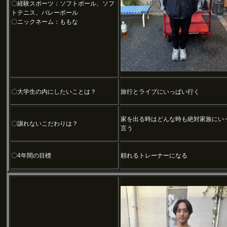
〇経験スポーツ：ソフトボール、ソフ
トテニス、バレーボール
〇ニックネーム：ももな
〇大学生の内にしたいことは？
旅行とライブにいっぱい行く
家を出る時はどんな時も絶対家族にい
〇譲れないこだわりは？
言う
〇4年間の目標
頼れるトレーナーになる