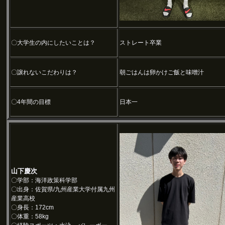
〇大学生の内にしたいことは？
ストレート卒業
〇譲れないこだわりは？
朝ごはんは卵かけご飯と味噌汁
〇4年間の目標
日本一
山下慶次
〇学部：海洋政策科学部
〇出身：佐賀県/九州産業大学付属九州
産業高校
〇身長：172cm
〇体重：58kg