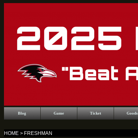
Blog
Game
Ticket
Goods
HOME
> FRESHMAN