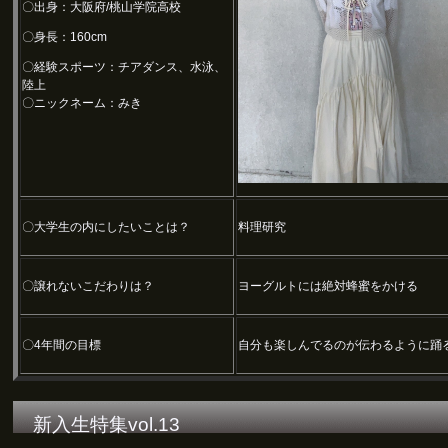
〇出身：大阪府/桃山学院高校
〇身長：160cm
〇経験スポーツ：チアダンス、水泳、
陸上
〇ニックネーム：みき
〇大学生の内にしたいことは？
料理研究
〇譲れないこだわりは？
ヨーグルトには絶対蜂蜜をかける
〇4年間の目標
自分も楽しんでるのが伝わるように踊
新入生特集vol.13