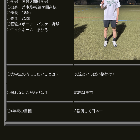
〇学部：国際人間科学部
〇出身：兵庫県/報徳学園高校
〇身長：185cm
〇体重：75kg
〇経験スポーツ：バスケ、野球
〇ニックネーム：まひろ
〇大学生の内にしたいことは？
友達といっぱい旅行行く
〇譲れないこだわりは？
課題は事前
〇4年間の目標
3強倒して日本一