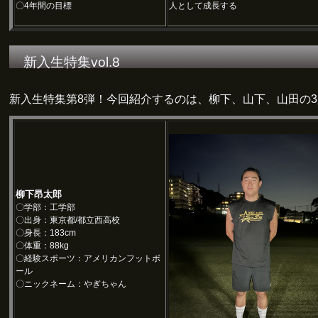
〇4年間の目標
人として成長する
新入生特集vol.8
新入生特集第8弾！今回紹介するのは、柳下、山下、山田の
柳下昂太郎
〇学部：工学部
〇出身：東京都/都立西高校
〇身長：183cm
〇体重：88kg
〇経験スポーツ：アメリカンフットボ
ール
〇ニックネーム：やぎちゃん