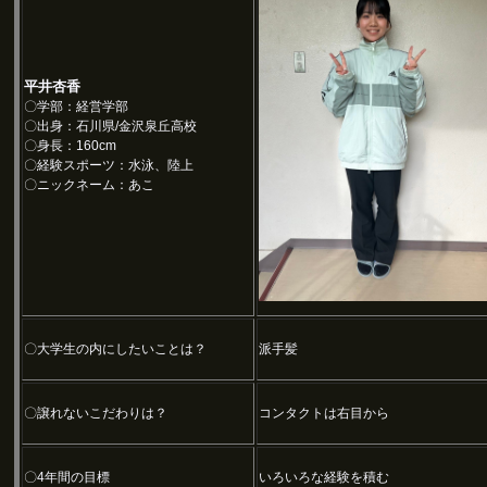
平井杏香
〇学部：経営学部
〇出身：石川県/金沢泉丘高校
〇身長：160cm
〇経験スポーツ：水泳、陸上
〇ニックネーム：あこ
〇大学生の内にしたいことは？
派手髪
〇譲れないこだわりは？
コンタクトは右目から
〇4年間の目標
いろいろな経験を積む