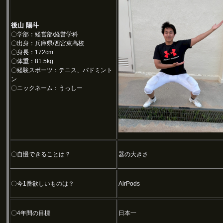
後山 陽斗
〇学部：経営部/経営学科
〇出身：兵庫県/西宮東高校
〇身長：172cm
〇体重：81.5kg
〇経験スポーツ：テニス、バドミント
ン
〇ニックネーム：うっしー
〇自慢できることは？
器の大きさ
〇今1番欲しいものは？
AirPods
〇4年間の目標
日本一