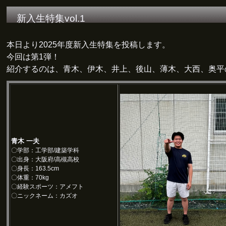
新入生特集vol.1
本日より2025年度新入生特集を投稿します。
今回は第1弾！
紹介するのは、青木、伊木、井上、後山、薄木、大西、奥平
青木 一夫
〇学部：工学部/建築学科
〇出身：大阪府/高槻高校
〇身長：163.5cm
〇体重：70kg
〇経験スポーツ：アメフト
〇ニックネーム：カズオ